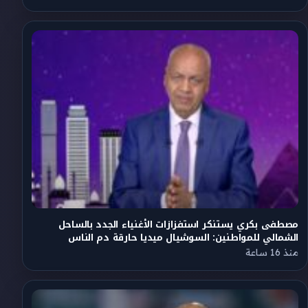
مصطفى بكري يستنكر استفزازات الأغنياء الجدد بالساحل
الشمالي للمواطنين: السوشيال ميديا حارقة دم الناس
منذ 16 ساعة