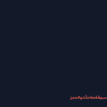
سبوقة
مفاجآت
والحجز