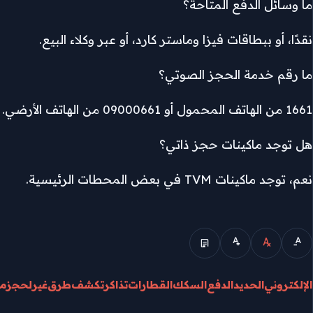
ما وسائل الدفع المتاحة؟
نقدًا، أو ببطاقات فيزا وماستر كارد، أو عبر وكلاء البيع.
ما رقم خدمة الحجز الصوتي؟
1661 من الهاتف المحمول أو 09000661 من الهاتف الأرضي.
هل توجد ماكينات حجز ذاتي؟
نعم، توجد ماكينات TVM في بعض المحطات الرئيسية.
الوضع المبسط
الإلكتروني
الحديد
الدفع
السكك
القطارات
تذاكر
تكشف
طرق
غير
لحجز
م