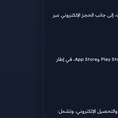
إلى جانب الحجز الإلكتروني عبر
من خلال تطبيق الهاتف المحمول Egyptian National Railways المتاح عبر Play Store وApp Store، في إطار
 والتحصيل الإلكتروني، وتشمل: