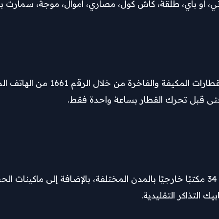
، أو باي، طلقة، كاش كول، مصاري، أموال، موجة، سمارت با
 التذاكر التقليدية.