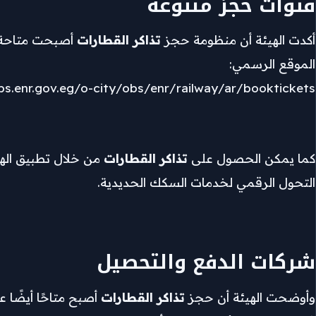
قنوات حجز متنوعة
وسائل الدفع المتاحة
نقلة رقمية في النقل
أكدت الهيئة أن منظومة حجز
تذاكر القطارات
أصبحت متاحة عب
الموقع الرسمي:
تصريح الهيئة
bs.enr.gov.eg/o-city/obs/enr/railway/ar/booktickets
أسئلة شائعة
كما يمكن الحصول على
تذاكر القطارات
التحول الرقمي لخدمات السكك الحديدية.
شركات الدفع والتحصيل
وأوضحت الهيئة أن حجز
تذاكر القطارات
أصبح متاحًا أيضًا 