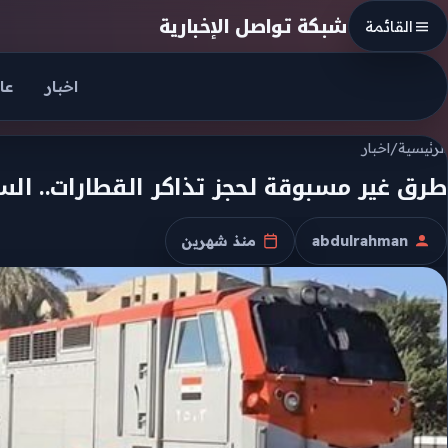
Skip to conten
شبكة تواصل الإخبارية
القائمة
اخبار
عا
الرئيسية
/
اخبار
طرق غير مسبوقة لحجز تذاكر القطارات.. الس
abdulrahman
منذ شهرين
الكاتب
تاريخ النشر