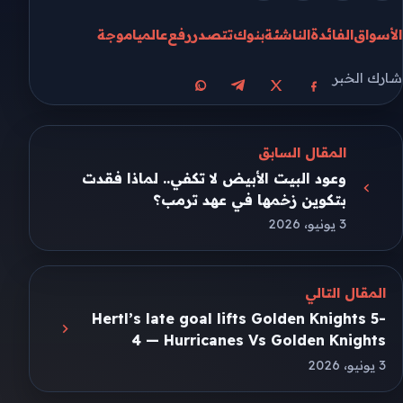
الأسواق
الفائدة
الناشئة
بنوك
تتصدر
رفع
عالميا
موجة
شارك الخبر
مشاركة على X
مشاركة على فيسبوك
مشاركة على تيليجرام
مشاركة على واتساب
المقال السابق
وعود البيت الأبيض لا تكفي.. لماذا فقدت
بتكوين زخمها في عهد ترمب؟
3 يونيو، 2026
المقال التالي
Hertl’s late goal lifts Golden Knights 5-
4 — Hurricanes Vs Golden Knights
3 يونيو، 2026