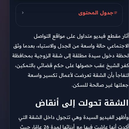
جدول المحتوى
الشقة تحولت إلى أنقاض
أثار مقطع فيديو متداول على مواقع التواصل
رواية صاحبة الشقة
الاجتماعي حالة واسعة من الجدل والاستياء، بعدما وثق
موجة غضب على مواقع التواصل
لحظة دخول سيدة مطلقة إلى شقة الزوجية بمحافظة
انقسام في الآراء
كفر الشيخ عقب حصولها على حكم قضائي بالتمكين،
لتفاجأ بأن الشقة تعرضت لأعمال تكسير واسعة
مطالب بالتحقيق وتطبيق القانون
جعلتها غير صالحة للسكن.
الشقة تحولت إلى أنقاض
وأظهر الفيديو السيدة وهي تتجول داخل الشقة التي
أكدت أنها عاشت فيها مع أبنائها لمدة 26 عامًا، حيث