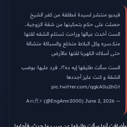
فيديو منتشر لسيدة مُطلقة من كفر الشيخ
حصلت على حكم بتمكينها من شقة الزوجية..
الست أخدت عيالها وراحت تستلم الشقه لقتها
متكـ.سره وكل البلاط متخلع والسباكة متشالة
حتى أسلاك الكهربا لقتها عالأرض
الست سألت طليقها إيه ده؟!.. فرد عليها: بوضب
الشقة و كنت عايز أجددها
pic.twitter.com/qgkA0u2hGt
June 2, 2026
— Aｍ尺⚡ (@EngAmr2000)
وأضافت أنها سألت طليقها عن سبب ما حدث، فأجابها