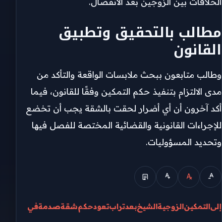
الخلافات بين الزوجين بعد الانفصال.
مطالب بالتحقيق وتطبيق
القانون
وطالب متابعون ببحث ملابسات الواقعة والتأكد من
مدى الالتزام بتنفيذ حكم التمكين وفقًا للقانون، فيما
أكد آخرون أن أي أضرار لحقت بالشقة يجب أن تخضع
للإجراءات القانونية والقضائية المختصة للفصل فيها
وتحديد المسؤوليات.
إلى
التمكين
الزوجية
الشيخ
بعد
تراب
تعود
حكم
شقة
صدمة
في