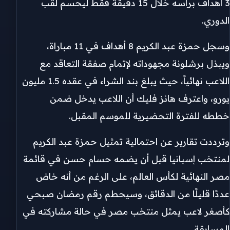
3 أهداف برأسه خلال 15 دقيقة فقط ليحسم لقب
الدوري.
وسجل حمزة عبد الكريم 8 أهداف في 11 مباراة،
ويبذل برشلونة مجهوداته لإتمام صفقة التعاقد مع
اللاعب نهائياً، حيث يبلغ بند الشراء في عقده 1.5 مليون
يورو، واعترف هانز فليك أن اللاعب يدخل ضمن
خططه للفترة التحضيرية للموسم المقبل.
وترددت تقارير عن احتمالية تمثيل حمزة عبد الكريم
لمنتخب إسبانيا قبل أن يضمه حسام حسن في قائمة
مصر النهائية لكأس العالم، على الرغم من أنه خاض
عددًا قليلًا من الدقائق، وسيحطم رقم رمضان صبحي
كأصغر لاعب يمثل منتخب مصر في حالة مشاركته في
المسابقة.