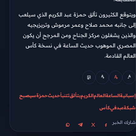
ويتوقع الكثيرون تألق حمزة عبد الكريم الذي سيلعب
إلى جانبه محمد صلاح وعمر مرموش وتريزيجيه
والذين يشغلون مركز الجناح ومن المرجح أن يكون
المصري الموهوب حديث الساعة في نسخة كأس
العالم القادمة.
إسبانية
الساعة
العالم
الكريم
بتألق
تتنبأ
حديث
حمزة
سيصبح
شبكة
عبد
في
كأس
شارك الخبر
مشاركة على X
مشاركة على فيسبوك
مشاركة على تيليجرام
مشاركة على واتساب