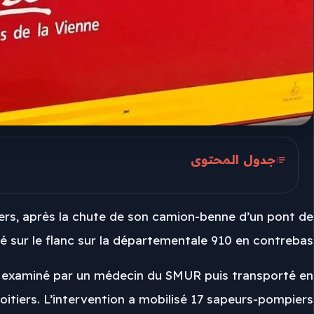
جدول المحتوى
Migné-Auxances et la D910
iers, après la chute de son camion-benne d’un pont de
N147 sous contrainte
hé sur le flanc sur la départementale 910 en contrebas.
Chauffeur de Poitiers
re examiné par un médecin du SMUR puis transporté en
itiers. L’intervention a mobilisé 17 sapeurs-pompiers.