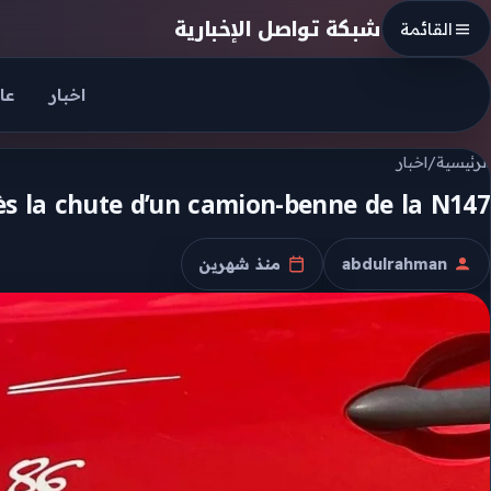
Skip to conten
شبكة تواصل الإخبارية
القائمة
اخبار
عا
الرئيسية
/
اخبار
ès la chute d’un camion-benne de la N147
abdulrahman
منذ شهرين
الكاتب
تاريخ النشر