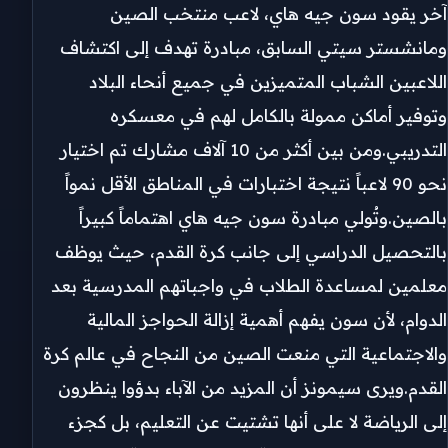
آخر يقود سون جيه هاي، لاعب منتخب الصين
ومانشستر سيتي السابق، مبادرة تهدف إلى اكتشاف
اللاعبين الشباب المتميزين في جميع أنحاء البلاد
وتوفير أماكن ممولة بالكامل لهم في معسكره
التدريبي.ومن بين أكثر من 10 آلاف مشارك تم اختيار
نحو 90 لاعباً نتيجة اختبارات في المناطق الأقل نمواً
بالصين.وتُولي مبادرة سون جيه هاي اهتماماً كبيراً
بالتحصيل الدراسي إلى جانب كرة القدم، حيث يوظف
معلمين لمساعدة الطلاب في واجباتهم المدرسية بعد
الدوام، لأن سون يفهم أهمية إزالة الحواجز المالية
والاجتماعية التي منعت الصين من النجاح في عالم كرة
القدم.ويرى سيمونز أن المزيد من الآباء بدؤوا ينظرون
إلى الرياضة لا على أنها تشتيت عن التعليم، بل كجزء