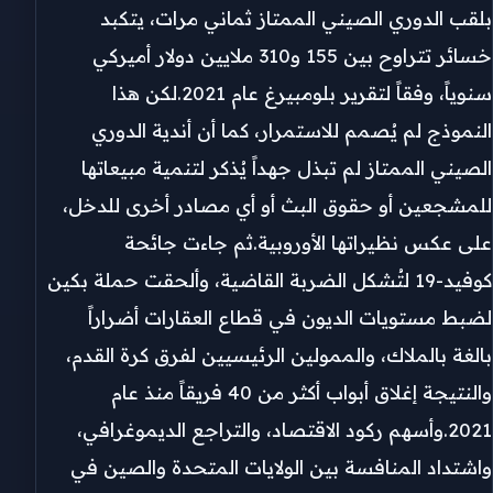
بلقب الدوري الصيني الممتاز ثماني مرات، يتكبد
خسائر تتراوح بين 155 و310 ملايين دولار أميركي
سنوياً، وفقاً لتقرير بلومبيرغ عام 2021.لكن هذا
النموذج لم يُصمم للاستمرار، كما أن أندية الدوري
الصيني الممتاز لم تبذل جهداً يُذكر لتنمية مبيعاتها
للمشجعين أو حقوق البث أو أي مصادر أخرى للدخل،
على عكس نظيراتها الأوروبية.ثم جاءت جائحة
كوفيد-19 لتُشكل الضربة القاضية، وألحقت حملة بكين
لضبط مستويات الديون في قطاع العقارات أضراراً
بالغة بالملاك، والممولين الرئيسيين لفرق كرة القدم،
والنتيجة إغلاق أبواب أكثر من 40 فريقاً منذ عام
2021.وأسهم ركود الاقتصاد، والتراجع الديموغرافي،
واشتداد المنافسة بين الولايات المتحدة والصين في