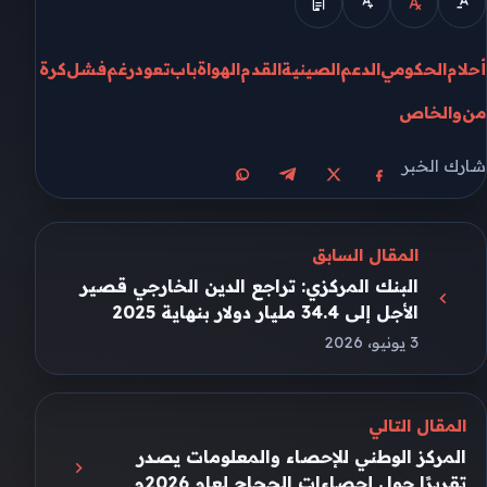
أحلام
الحكومي
الدعم
الصينية
القدم
الهواة
باب
تعود
رغم
فشل
كرة
من
والخاص
شارك الخبر
مشاركة على X
مشاركة على فيسبوك
مشاركة على تيليجرام
مشاركة على واتساب
المقال السابق
البنك المركزي: تراجع الدين الخارجي قصير
الأجل إلى 34.4 مليار دولار بنهاية 2025
3 يونيو، 2026
المقال التالي
المركز الوطني للإحصاء والمعلومات يصدر
تقريرًا حول إحصاءات الحجاج لعام 2026م