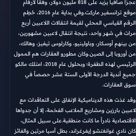
عجزاً صافياً يزيد على 818 مليون دولار، وفقاً لأرقام
موقع ترانسفير ماركت.وفي بداية عام 2016، حُطِم
الرقم القياسي المحلي لقيمة انتقالات اللاعبين أربع
مرات في شهر واحد، نتيجة انتقال لاعبين مشهورين،
من بينهم أوسكار، وباولينيو، وكارلوس تيفيز، وهالك،
من أوروبا إلى الصين.وكان مطورو العقارات هم الممول
الرئيسي لهذه الطفرة؛ وبحلول عام 2018، امتلك مالكو
جميع أندية الدرجة الأولى الستة عشر حصصاً في
سوق العقارات.
وقد غذت هذه الديناميكية الإنفاق على التعاقدات مع
لاعبين بارزين ومشاريع الملاعب الفخمة، إلا أن جدواها
الاقتصادية نادراً ما كانت منطقية.على سبيل المثال،
كان نادي غوانغتشو إيفرغراند، بطل آسيا مرتين والفائز