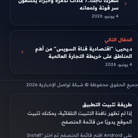
شعرك تاجك..7 عادات تدمره وخبراء يكشفون
سر قوتة ولمعانه
4 يونيو، 2026
المقال التالي
د.يحيى: "اقتصادية قناة السويس" من أهم
المناطق على خريطة التجارة العالمية
4 يونيو، 2026
جميع الحقوق محفوظة © شبكة تواصل الإخبارية 2026
طريقة تثبيت التطبيق
إذا لم تظهر نافذة التثبيت التلقائية، يمكنك تثبيت
الموقع يدويًا من قائمة المتصفح.
على Android افتح قائمة المتصفح ثم اختر "Install