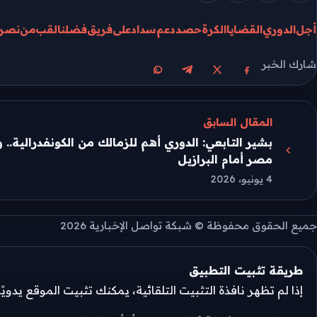
أجل
الدوري
القضايا
الكرة
حصد
دعم
سداد
على
فريق
فضلنا
لقب
من
نصر
شارك الخبر
مشاركة على X
مشاركة على فيسبوك
مشاركة على تيليجرام
مشاركة على واتساب
المقال السابق
بشير التابعي: الدوري أهم للزمالك من الكونفدرالية.. 
مصر أمام البرازيل
4 يونيو، 2026
جميع الحقوق محفوظة © شبكة تواصل الإخبارية 2026
طريقة تثبيت التطبيق
إذا لم تظهر نافذة التثبيت التلقائية، يمكنك تثبيت الموقع يدوي