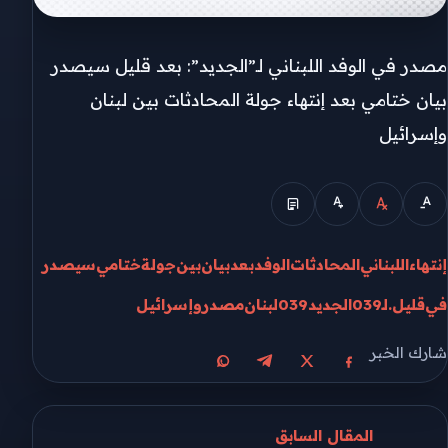
مصدر في الوفد اللبناني لـ”الجديد”: بعد قليل سيصدر
بيان ختامي بعد إنتهاء جولة المحادثات بين لبنان
وإسرائيل
إنتهاء
اللبناني
المحادثات
الوفد
بعد
بيان
بين
جولة
ختامي
سيصدر
في
قليل.
لـ039الجديد039
لبنان
مصدر
وإسرائيل
شارك الخبر
مشاركة على X
مشاركة على فيسبوك
مشاركة على تيليجرام
مشاركة على واتساب
المقال السابق