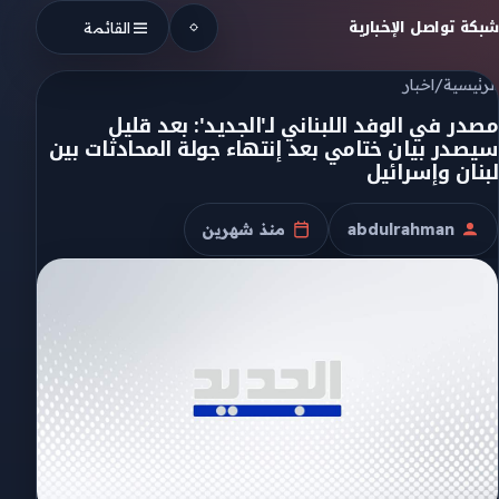
Skip to conten
شبكة تواصل الإخبارية
القائمة
الرئيسية
/
اخبار
مصدر في الوفد اللبناني لـ'الجديد': بعد قليل
سيصدر بيان ختامي بعد إنتهاء جولة المحادثات بين
لبنان وإسرائيل
abdulrahman
منذ شهرين
الكاتب
تاريخ النشر