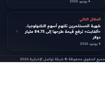
4 يونيو، 2026
المقال التالي
شهية المستثمرين تلتهم أسهم التكنولوجيا..
«ألفابت» ترفع قيمة طرحها إلى 84.75 مليار
دولار
4 يونيو، 2026
جميع الحقوق محفوظة © شبكة تواصل الإخبارية 2026
طريقة تثبيت التطبيق
إذا لم تظهر نافذة التثبيت التلقائية، يمكنك تثبيت
الموقع يدويًا من قائمة المتصفح.
على Android افتح قائمة المتصفح ثم اختر "Install
app" أو "Add to Home screen".