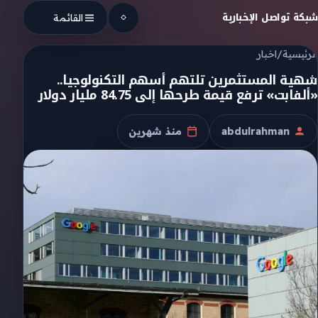
Skip to conten
شبكة تواصل الإخبارية
القائمة
الرئيسية
/
اخبار
شهية المستثمرين تلتهم أسهم التكنولوجيا..
«ألفابت» ترفع قيمة طرحها إلى 84.75 مليار دولار
abdulrahman
منذ شهرين
الكاتب
تاريخ النشر