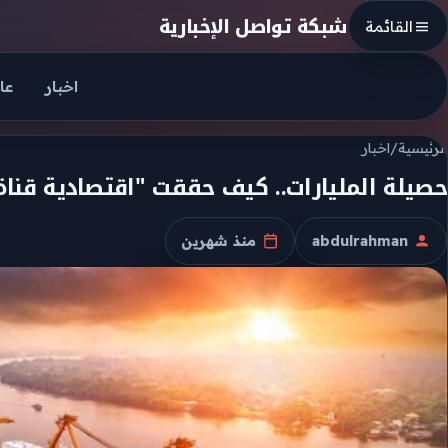
Skip to conten
شبكة تواصل الإخبارية
القائمة
اخبار
عا
الرئيسية
/
اخبار
حصيلة المليارات.. كيف حققت "اقتصادية قناة السويس" 11.6 ملي
abdulrahman
منذ شهرين
الكاتب
تاريخ النشر