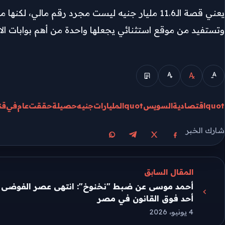
يعني قصة الـ11.6 مليار جنيه ليست مجرد رقم مال
وتستفيد من موقع استثنائي يجعلها واحدة من أهم بوابات الا
الوضع المبسط
quotاقتصادية
السويسquot
المليارات
جنيه
حصيلة
حققت
عام
في
قن
شارك الخبر
مشاركة على X
مشاركة على فيسبوك
مشاركة على تيليجرام
مشاركة على واتساب
المقال السابق
أحمد موسى عن ضبط "نخنوخ": انتهى عصر الفوضى وا
أحد فوق القانون في مصر
4 يونيو، 2026