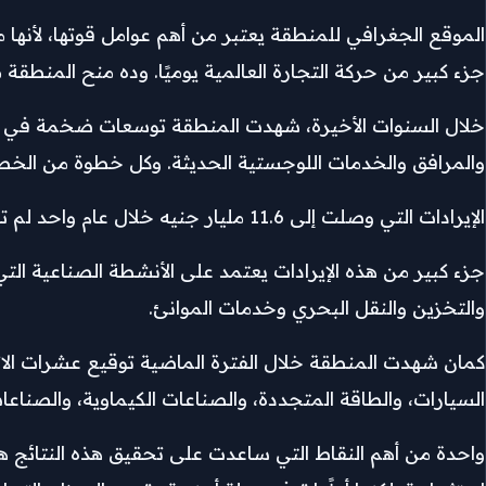
الموقع الجغرافي للمنطقة يعتبر من أهم عوامل قوتها، لأنها 
جزء كبير من حركة التجارة العالمية يوميًا. وده منح المنطق
خلال السنوات الأخيرة، شهدت المنطقة توسعات ضخمة في ال
والمرافق والخدمات اللوجستية الحديثة. وكل خطوة من الخطو
الإيرادات التي وصلت إلى 11.6 مليار جنيه خلال عام واحد لم تأتِ من مصدر واحد فقط، لكنها جاءت نتيجة منظومة اقتصادية متكاملة.
جزء كبير من هذه الإيرادات يعتمد على الأنشطة الصناعية التي
والتخزين والنقل البحري وخدمات الموانئ.
كمان شهدت المنطقة خلال الفترة الماضية توقيع عشرات الا
السيارات، والطاقة المتجددة، والصناعات الكيماوية، والصناعات
واحدة من أهم النقاط التي ساعدت على تحقيق هذه النتائج هي