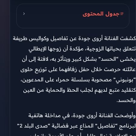
جدول المحتوى
​يقين بالقدر ودعم إعلامي لحلم
الأمومة
كشفت الفنانة أروى جودة عن تفاصيل وكواليس طريفة
​كواليس مشهد “ده هاني” وسر
تتعلق بحياتها الزوجية، مؤكدة أن زوجها الإيطالي
تصدره “التريند”
يخشى “الحسد” بشكل كبير ويتأثر به، لافتة إلى أن
عائلته حرصت خلال حفل زفافهما على توزيع حلوى
“بونبوني” مصحوبة بسلسلة حمراء على المدعوين،
كتقليد متبع لديهم لجلب الحظ والحماية من العين
والحسد.
​وأوضحت الفنانة أروى جودة، في مداخلة هاتفية
لبرنامج “تفاصيل” المذاع عبر فضائية “صدى البلد 2”
مع الإعلامية نهال طايل، أن حلم الأمومة وإنجاب