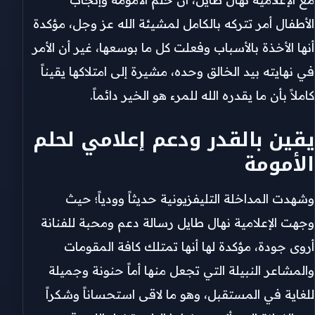
الأطفال أمر تتركه بالكامل لمشيئة الله عز وجل، مؤكدة
أنها الأخذة بالأسباب وفعلت كل ما بوسعها، غير أن الأمر
في نهايته بيد الخالق وحده، مشيرة إلى امتلاكها يقيناً
كاملاً بأن ما يقدره الله للمرء هو الخير دائماً.
​يقين بالقدر ودعم إعلامي لحلم
الأمومة
​وشهدت المداخلة التليفزيونية حديثاً وودياً؛ حيث
وجهت الإعلامية نهال طايل رسالة دعم ومحبة للفنانة
أروى جودة، مؤكدة لها أنها تمتلك كافة المقومات
والمشاعر النبيلة التي تجعل منها أماً حنونة وجميلة
للغاية في المستقبل، وهو ما لاقى استحساناً وشكراً