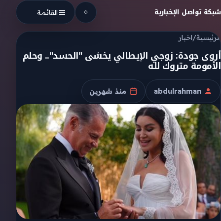
Skip to conten
شبكة تواصل الإخبارية
القائمة
الرئيسية
/
اخبار
أروى جودة: زوجي الإيطالي يخشى "الحسد".. وحلم
الأمومة متروك لله
abdulrahman
منذ شهرين
الكاتب
تاريخ النشر