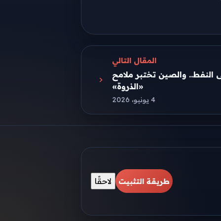
المقال التالي
 النفط.. والصين تختبر ملامح
«الذروة»
4 يونيو، 2026
لاحقًا
طريقة التثبيت