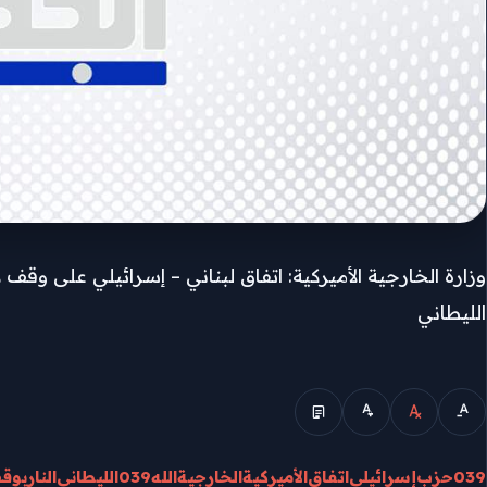
وزارة الخارجية الأميركية: اتفاق لبناني – إسرائيلي على 
الليطاني
الوضع المبسط
039حزب
إسرائيلي
اتفاق
الأميركية
الخارجية
الله039
الليطاني
النار
بوق