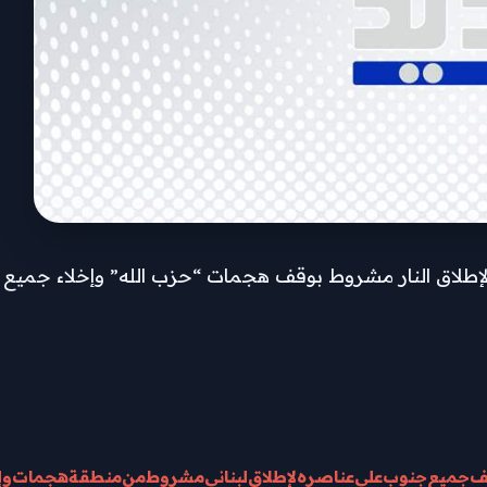
وقف لإطلاق النار مشروط بوقف هجمات “حزب الله” وإخلاء جم
ف
جميع
جنوب
على
عناصره
لإطلاق
لبناني
مشروط
من
منطقة
هجمات
وإ