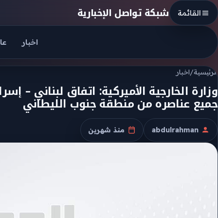
Skip to conten
شبكة تواصل الإخبارية
القائمة
اخبار
عا
الرئيسية
/
اخبار
وزارة الخارجية الأميركية: اتفاق لبناني – إ
جميع عناصره من منطقة جنوب الليطاني
abdulrahman
منذ شهرين
الكاتب
تاريخ النشر