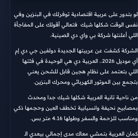
لو بتدور على عربية اقتصادية توفرلك في البنزين وفي
نفس الوقت شكلها شيك فتعالي أقولك على المفاجأة
اللي أعلنتها شركة بي واي دي الصينية.
الشركة كشفت عن عربيتها الجديدة دولفين جي دي إم
آي موديل 2026.. العربية دي هي الوحيدة في فئتها
اللي بتعتمد على نظام هجين قابل للشحن يعني
بتجمع بين الموتور الكهربائي ومحرك البنزين.
من ناحية تانية العربية شكلها شيك جدا ومحدث
بمصابيح نحيفة وانسيابية تخطف العين وحجمها ذكي
ومناسب للزحمة والسفر وطولها 4.16 متر بس.
كمان العربية بتمشي معاك مدى إجمالي بيعدي الـ