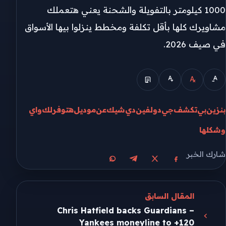
1000 كيلومتر بالتفويلة والشحنة يعني هتعملك
مشاويرك كلها بأقل تكلفة ومخطط ينزلوا بيها الأسواق
في صيف 2026.
بنزين
بي
تكشف
جي
دولفين
دي
شيك
عن
موديل
هتوفرلك
واي
وشكلها
شارك الخبر
مشاركة على X
مشاركة على فيسبوك
مشاركة على تيليجرام
مشاركة على واتساب
المقال السابق
Chris Hatfield backs Guardians –
Yankees moneyline to +120