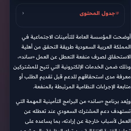
جدول المحتوى
كيف يتم التحقق من أهلية ساند؟
أوضحت المؤسسة العامة للتأمينات الاجتماعية في
ما هي منفعة ساند؟
المملكة العربية السعودية طريقة التحقق من أهلية
الحالات التي تسمح بطلب تعويض
الاستحقاق لصرف منفعة التعطل عن العمل «ساند»،
ساند
وذلك ضمن الخدمات الإلكترونية التي تتيح للمشتركين
شروط أخرى للاستفادة من ساند
معرفة مدى استحقاقهم للدعم قبل تقديم الطلب أو
لماذا يجب التحقق من الأهلية قبل
متابعة الإجراءات النظامية المرتبطة بالمنفعة.
التقديم؟
ويُعد برنامج «ساند» من البرامج التأمينية المهمة التي
أهمية ساند خلال فترة التعطل عن
تستهدف دعم المشترك السعودي عند تعطله عن
العمل
العمل لأسباب خارجة عن إرادته، بما يساعده على
تجاوز الفترة الانتقالية بين ترك الوظيفة والبحث عن