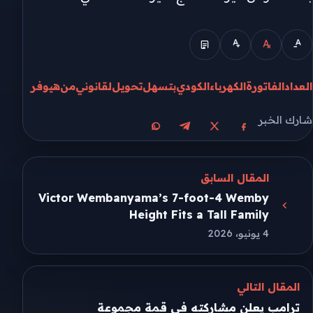
العداد
الفاتورة
الكهرباء
الكودي
بتسهل
تحويل
لقانوني
من
هيوفر
شارك الخبر
مشاركة على X
مشاركة على فيسبوك
مشاركة على تيليجرام
مشاركة على واتساب
المقال السابق
Victor Wembanyama’s 7-foot-4 Wemby
Height Fits a Tall Family
4 يونيو، 2026
المقال التالي
ترامب يعلن مشاركته في قمة مجموعة