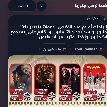
Skip to conten
شبكة تواصل الإخبارية
القائمة
الرئيسية
/
اخبار
إيرادات أفلام عيد الأضحى.. 7dogs يتصدر بـ131
مليون وأسد يحصد 69 مليون والكلام على إيه يجمع
54 مليون وإذما يقترب من 14 مليون
abdulrahman
منذ شهرين
الكاتب
تاريخ النشر