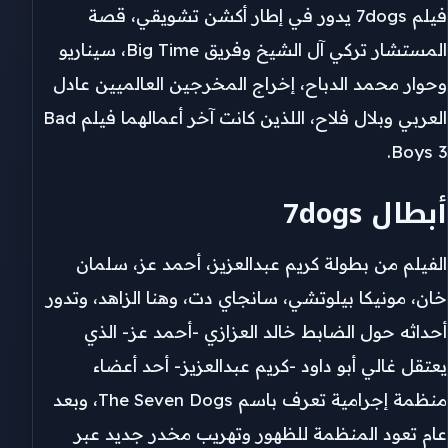
فيلم 7dogs يدور في إطار أكشن تشويقي، قصة
المستشار تركي آل الشيخ وفريق Big Time، سيناريو
وحوار محمد الدباح، إخراج المخرجين العالميين عادل
العربي وبلال فلاح، اللذين كانت آخر أعمالهما فيلم Bad
Boys 3.
أبطال 7dogs
الفيلم من بطولة كريم عبدالعزيز، أحمد عز، سلمان
خان، مونيكا بيلوتشي، سانجاي دت، وهنا الزاهد، وتدور
أحداثه حول الضابط خالد العزازي -أحمد عز- الذي
يعتقل غالي أبو داود -كريم عبدالعزيز- أحد أعضاء
منظمة إجرامية تعرف باسم The Seven Dogs، وبعد
عام تعود المنظمة للظهور وتهريب مخدر جديد عبر