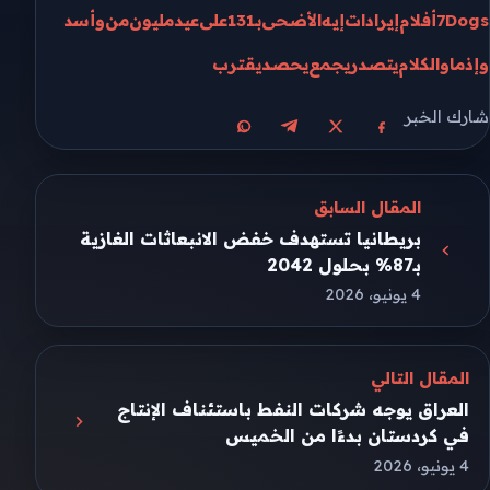
7Dogs
أفلام
إيرادات
إيه
الأضحى
بـ131
على
عيد
مليون
من
وأسد
وإذما
والكلام
يتصدر
يجمع
يحصد
يقترب
شارك الخبر
مشاركة على X
مشاركة على فيسبوك
مشاركة على تيليجرام
مشاركة على واتساب
المقال السابق
بريطانيا تستهدف خفض الانبعاثات الغازية
بـ87% بحلول 2042
4 يونيو، 2026
المقال التالي
العراق يوجه شركات النفط باستئناف الإنتاج
في كردستان بدءًا من الخميس
4 يونيو، 2026