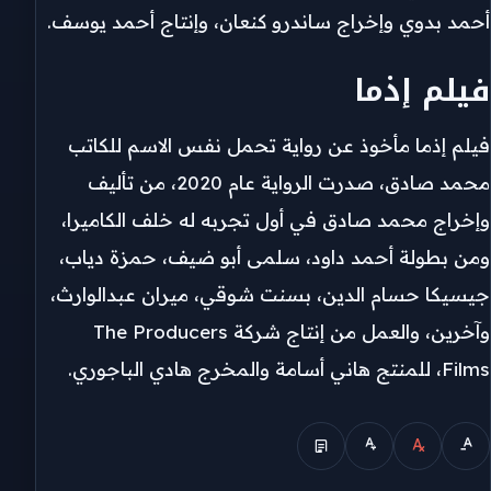
أحمد بدوي وإخراج ساندرو كنعان، وإنتاج أحمد يوسف.
فيلم إذما
فيلم إذما مأخوذ عن رواية تحمل نفس الاسم للكاتب
محمد صادق، صدرت الرواية عام 2020، من تأليف
وإخراج محمد صادق في أول تجربه له خلف الكاميرا،
ومن بطولة أحمد داود، سلمى أبو ضيف، حمزة دياب،
جيسيكا حسام الدين، بسنت شوقي، ميران عبدالوارث،
وآخرين، والعمل من إنتاج شركة The Producers
Films، للمنتج هاني أسامة والمخرج هادي الباجوري.