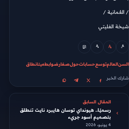
/ العُمانية /
شيخة الفليتي
السن
العالم
توسع
حسابات
حول
صغار
ضوابط
ميتا
نطاق
شارك الخبر
مشاركة على X
مشاركة على فيسبوك
مشاركة على تيليجرام
مشاركة على واتساب
المقال السابق
رسميًا.. هيونداي توسان هايبرد نايت تنطلق
بتصميم أسود جريء
4 يونيو، 2026