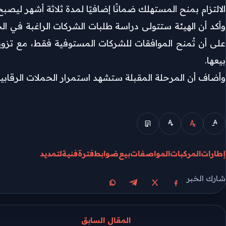
الالتزام بمنح المستهلك ضمانًا إضافيًا لمدة ثلاثة أشهر ليصب
وأكد أن الهيئة ستتولى دراسة طلبات الشركات الراغبة في ال
على أن تُمنح الموافقات للشركات المستوفية فقط، مع تزويد
بيعها.
وأضاف أن المرحلة المقبلة ستشهد استمرار الحملات الرقابي
الوضع المبسط
إطارات
المركبات
المواصفات
بيع
ضوابط
فترة
فنية
لتمديد
شارك الخبر
مشاركة على X
مشاركة على فيسبوك
مشاركة على تيليجرام
مشاركة على واتساب
المقال السابق