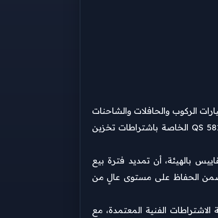
ارات الركوب والحافلات والشاحنات
الخفيفة، وذلك تنفيذًا لقرار وزير التجارة والصناعة رقم (35) لسنة 2026م، بشأن تحديث المواصفة القياسية القطرية QS 581 الخاصة باشتراطات تخزين
يس بالهيئة، أن تمديد فترة بيع
ا يضمن الحفاظ على مستوى عالٍ من
فة الاشتراطات الفنية المعتمدة، مع