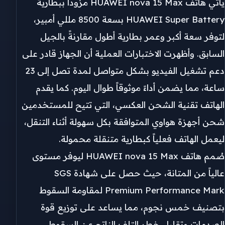
يأتي هاتف HUAWEI nova 15 Max مزوداً ببطارية
HUAWEI Super Battery بسعة 8500 مللي أمبير،
لتوفر سعة أكبر وعمر بطارية أطول مقارنةً بالجيل
السابق. وأظهرت الاختبارات العملية أن الجهاز قادر على
دعم تشغيل الفيديو بشكل متواصل لمدة تصل إلى 23
ساعة، مما يضمن أداءً موثوقاً طوال اليوم. كما يقدم
الهاتف تقنية الشحن العكسي، التي تتيح للمستخدمين
شحن أجهزة هواوي المتوافقة بكل سهولة أثناء التنقل،
ليعمل الهاتف فعلياً كبطارية متنقلة محمولة.
صُمم هاتف HUAWEI nova 15 Max ليوفر مستوى
عالياً من المتانة، حيث حصل على شهادة SGS
Premium Performance Mark لمقاومة السقوط
بتصنيف خمس نجوم، مما يساعد على توزيع قوة
الصدمات وتقليل خطر التلف الناتج عن السقوط