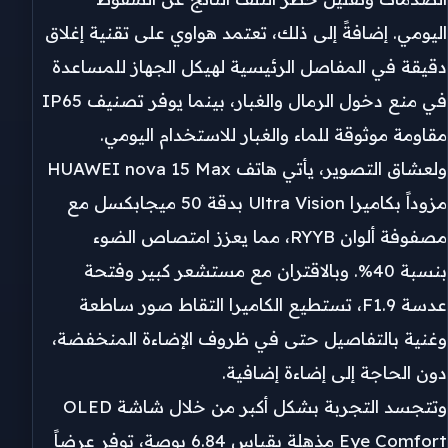
اليومي. إضافةً إلى ذلك، تعتمد هواوي على تقنية إغلاق
دقيقة في المفاصل الرئيسية لهيكل الجهاز للمساعدة
في منع دخول الرمال والغبار، بينما يوفر تصنيف IP65
مقاومة موثوقة للماء والغبار للاستخدام اليومي.
ولعشاق التصوير، يأتي هاتف HUAWEI nova 15 Max
مزوداً بكاميرا Ultra Vision بدقة 50 ميجابكسل مع
مصفوفة ألوان RYYB، مما يعزز امتصاص الضوء
بنسبة 40%. وبالاقتران مع مستشعر كبير وفتحة
عدسة F1.9، تستطيع الكاميرا التقاط صور ساطعة
وغنية بالتفاصيل حتى في ظروف الإضاءة المنخفضة،
دون الحاجة إلى إضاءة إضافية.
وتتجسد التجربة بشكل أكبر من خلال شاشة OLED
Eye Comfort مذهلة بقياس 6.84 بوصة، توفر عرضاً