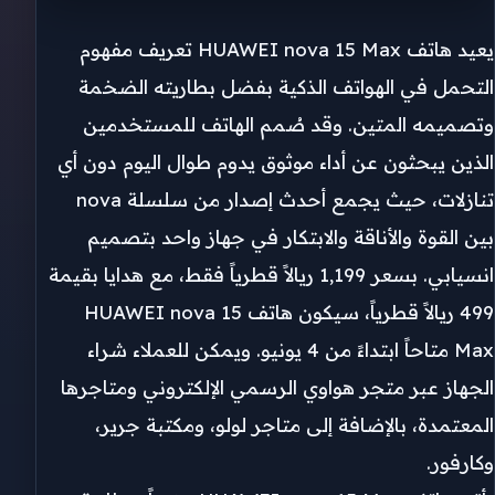
يعيد هاتف HUAWEI nova 15 Max تعريف مفهوم
التحمل في الهواتف الذكية بفضل بطاريته الضخمة
وتصميمه المتين. وقد صُمم الهاتف للمستخدمين
الذين يبحثون عن أداء موثوق يدوم طوال اليوم دون أي
تنازلات، حيث يجمع أحدث إصدار من سلسلة nova
بين القوة والأناقة والابتكار في جهاز واحد بتصميم
انسيابي. بسعر 1,199 ريالاً قطرياً فقط، مع هدايا بقيمة
499 ريالاً قطرياً، سيكون هاتف HUAWEI nova 15
Max متاحاً ابتداءً من 4 يونيو. ويمكن للعملاء شراء
الجهاز عبر متجر هواوي الرسمي الإلكتروني ومتاجرها
المعتمدة، بالإضافة إلى متاجر لولو، ومكتبة جرير،
وكارفور.