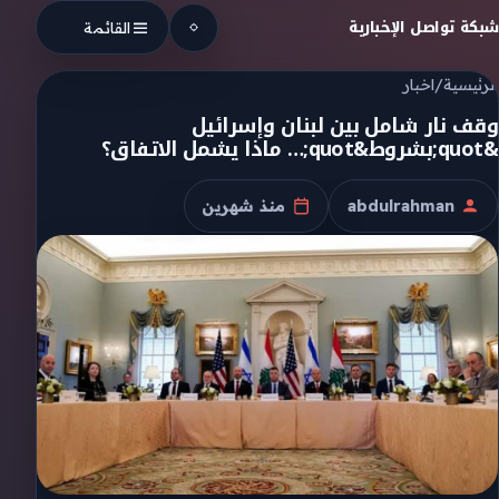
Skip to conten
شبكة تواصل الإخبارية
القائمة
الرئيسية
/
اخبار
وقف نار شامل بين لبنان وإسرائيل
&quot;بشروط&quot;… ماذا يشمل الاتفاق؟
abdulrahman
منذ شهرين
الكاتب
تاريخ النشر