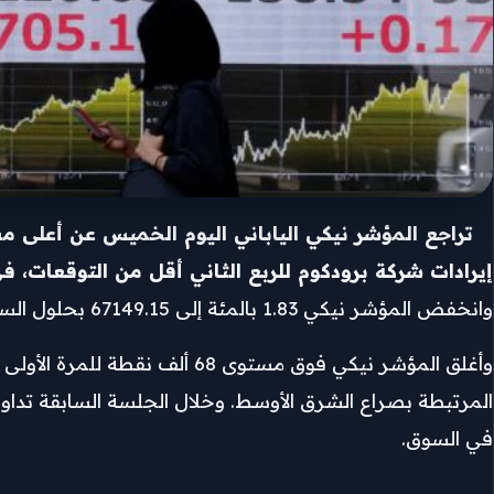
تراجع المؤشر نيكي الياباني اليوم الخميس عن أعلى مست
‌إيرادات شركة برودكوم للربع الثاني أقل من التوقعات، في
وانخفض المؤشر نيكي 1.83 بالمئة إلى 67149.15 ​بحلول الساعة 0143 بتوقيت جرينتش. وهبط المؤشر توبكس ⁠الأوسع نطاقا 1.28 بالمئة إلى 3944.95.
وأغلق المؤشر نيكي ​فوق مستوى 8
في السوق.