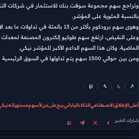
وتراجع سهم مجموعة سوفت بنك للاستثمار ‌في ⁠شركات التك
بالنسبة المئوية على المؤشر.
وهوى سهم برودكوم بأكثر من 13 بالمئة في تداولات ​ما بعد الإغلاق ​بعد أن ⁠خيبت الشركة المصنعة للرقائق توقعات وول ستريت بشأن إيرادات الربع الثاني.
الماضية. وكان هذا السهم الداعم الأكبر للمؤشر ⁠نيكي.
ومن ​بين حوالي 1500 سهم يتم ​تداولها في السوق الرئيسية لبورصة طوكيو، انخفض 64 بالمئة وارتفع 32 بالمئة ​وظل اثنان بالمئة دون تغيير.
الوضع المبسط
أعلى
الإطلاق
الاصطناعي
الذكاء
الياباني
بيع
على
عن
لأسهم
مستوياته
نيكي
شارك الخبر
مشاركة على X
مشاركة على فيسبوك
مشاركة على تيليجرام
مشاركة على واتساب