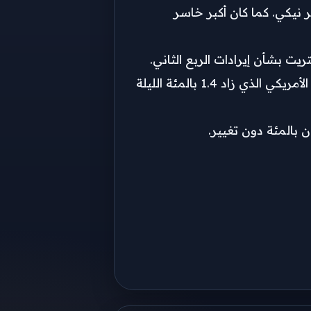
نيكي. كما كان أكبر خاسر
وعلى النقيض، ارتفع ​سهم طوكيو إلكترون المصنعة لمعدات صناعة الرقائق ​1.18 بالمئة ⁠مقتفيا أثر مؤشر أشباه الموصلات الأمريكي الذي زاد 1.4 بالمئة الليلة