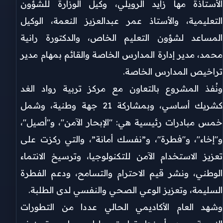
الأستاذة مها زايد الرويلي، وكيل الوزارة للشؤون
التعليمية، والأستاذ عمر عبدالعزيز النعمة، الوكيل
المساعد لشؤون التعليم الخاص، والدكتورة رانية
محمد، مدير إدارة المدارس الخاصة والقائم بمهام مدير
تراخيص المدارس الخاصة.
ونُفذ المشروع بالتعاون مع مركز تربية رواد الغد
كشريك أساسي، وبمشاركة 21 جهة وطنية، وشمل
خمس مبادرات رئيسية هي: "الإبحار الآمن"، و"أصيل"،
و"إخاء"، و"فطرة"، و”نفسك أمانة”، والتي ركزت على
تعزيز الاستخدام الآمن للتكنولوجيا، وترسيخ الانتماء
الوطني، ونشر قيم الاحترام والتسامح، ودعم الفطرة
السليمة، وتعزيز الوعي الصحي والنفسي لدى الطلبة.
وشهد العام الأكاديمي الحالي عددا من التطورات