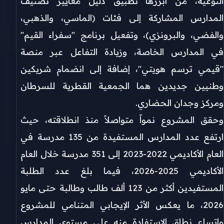
النوعية، من أبرزها تطبيق دليل معايير تصنيف
المدارس المشاركة إلى فئات (الماسي، والذهبي،
والفضي، والبرونزي)، وتفعيل برنامج "سفراء القيم"
في المدارس الخاصة، وزيادة التفاعل عبر منصة
"قيمي ترسم هويتي"، إضافة إلى انضمام شريكين
وطنيين جديدين هما الجمعية القطرية للسرطان
ومركز وجدان الحضاري.
وحقق المشروع نمواً متواصلاً منذ انطلاقته، حيث
ارتفع عدد المدارس المستفيدة من 135 مدرسة في
العام الأكاديمي 2022-2023 إلى 351 مدرسة خلال العام
الأكاديمي 2025-2026، فيما بلغ عدد الطلبة
المستفيدين أكثر من 123 ألف طالب وطالبة حتى مايو
2026، ما يعكس الأثر الإيجابي المتنامي للمشروع
واتساع نطاق الاستفادة منه على مستوى المدارس