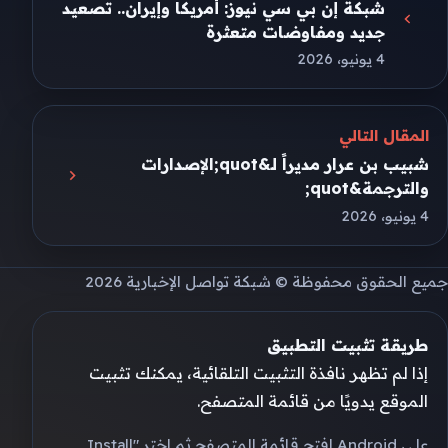
شبكة إن بي سي نيوز: أمريكا وإيران.. تصعيد
جديد ومفاوضات متعثرة
4 يونيو، 2026
المقال التالي
شبيب بن عرار مديراً لـ&quot;الإصدارات
والترجمة&quot;
4 يونيو، 2026
جميع الحقوق محفوظة © شبكة تواصل الإخبارية 2026
طريقة تثبيت التطبيق
إذا لم تظهر نافذة التثبيت التلقائية، يمكنك تثبيت
الموقع يدويًا من قائمة المتصفح.
على Android افتح قائمة المتصفح ثم اختر "Install