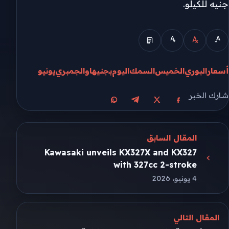
جنيه للكيلو.
أسعار
البوري
الخميس
السمك
اليوم
بـ
جنيها
والجمبري
يونيو
شارك الخبر
مشاركة على X
مشاركة على فيسبوك
مشاركة على تيليجرام
مشاركة على واتساب
المقال السابق
Kawasaki unveils KX327X and KX327
with 327cc 2-stroke
4 يونيو، 2026
المقال التالي