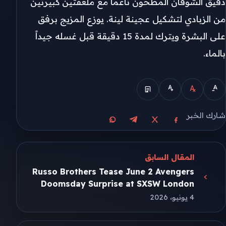
دقيق الشوفان المطحون ناعماً مع ملعقتين كبيرتين
من الزبادي لتشكيل عجينة لينة. يوزع المزيج برفق
على البشرة ويترك لمدة 15 دقيقة قبل غسله جيداً
بالماء.
شارك الخبر
مشاركة على X
مشاركة على فيسبوك
مشاركة على تيليجرام
مشاركة على واتساب
المقال السابق
Russo Brothers Tease June 2 Avengers
Doomsday Surprise at SXSW London
4 يونيو، 2026