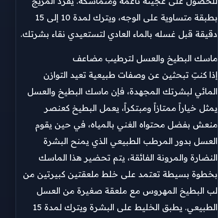
للحصول على عجينة ناعمة ومتماسكة. يفرد المزيج
بطبقة متساوية على الوجه، ويترك لمدة 10 إلى 15
دقيقة قبل غسله بالماء العادي لتستعيدي نقاء بشرتك.
ماسك البطيخ والعسل لترطيب مضاعف
إذا كنتِ تبحثين عن وصفات طبيعية تعيد التوازن
المائي لبشرتك المجهدة، فإن ماسك البطيخ والعسل
يمثل خياراً ممتازاً ومبتكراً، يعمل البطيخ كعنصر
منعش بفضل محتواه الغني بالمياه، في حين يقوم
العسل بدور المرطب الطبيعي الذي يمنح البشرة
النضارة والمرونة الفائقة، يتم تحضير هذا الماسك
بخطوة بسيطة تعتمد على خلط ملعقتين كبيرتين من
لب البطيخ المهروس مع ملعقة صغيرة من العسل
الطبيعي. يطبق الخليط على البشرة ويترك لمدة 15