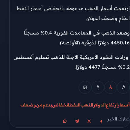
ارتفعت أسعار الذهب مدعومة بانخفاض أسعار النفط
الخام وضعف الدولار.
وصعد الذهب في المعاملات الفورية 0.4% مسجلًا
4450.16 ​دولارًا للأوقية (الأونصة).
وزادت العقود الأمريكية الآجلة للذهب تسليم أغسطس
0.2% مسجلًا 4477 دولارًا.
أسعار
ارتفاع
الدولار
الذهب
النفط
انخفاض
بدعم
من
وضعف
شارك الخبر
مشاركة على X
مشاركة على فيسبوك
مشاركة على تيليجرام
مشاركة على واتساب