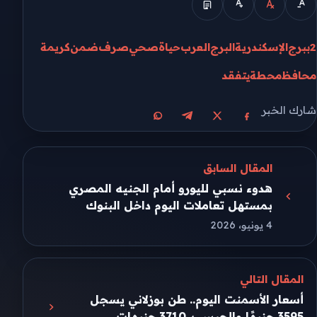
2ببرج
الإسكندرية
البرج
العرب
حياة
صحي
صرف
ضمن
كريمة
محافظ
محطة
يتفقد
شارك الخبر
مشاركة على X
مشاركة على فيسبوك
مشاركة على تيليجرام
مشاركة على واتساب
المقال السابق
هدوء نسبي لليورو أمام الجنيه المصري
بمستهل تعاملات اليوم داخل البنوك
4 يونيو، 2026
المقال التالي
أسعار الأسمنت اليوم.. طن بوزلاني يسجل
3595 جنيهًا والجبس بـ 3710 جنيهات