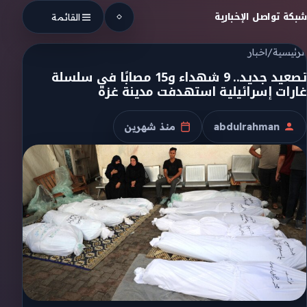
Skip to conten
شبكة تواصل الإخبارية
القائمة
الرئيسية
/
اخبار
تصعيد جديد.. 9 شهداء و15 مصابًا في سلسلة
غارات إسرائيلية استهدفت مدينة غزة
abdulrahman
منذ شهرين
الكاتب
تاريخ النشر