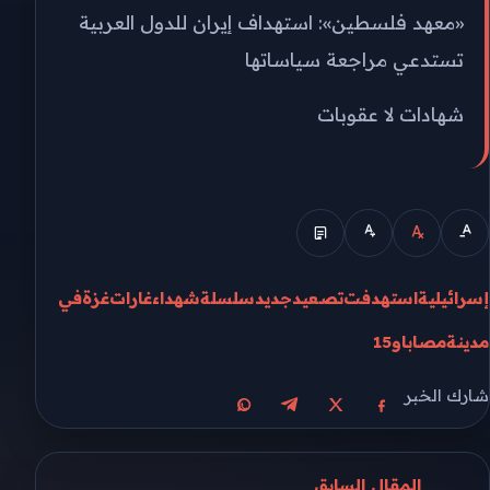
«معهد فلسطين»: استهداف إيران للدول العربية
تستدعي مراجعة سياساتها
شهادات لا عقوبات
إسرائيلية
استهدفت
تصعيد
جديد
سلسلة
شهداء
غارات
غزة
في
مدينة
مصابا
و15
شارك الخبر
مشاركة على X
مشاركة على فيسبوك
مشاركة على تيليجرام
مشاركة على واتساب
المقال السابق