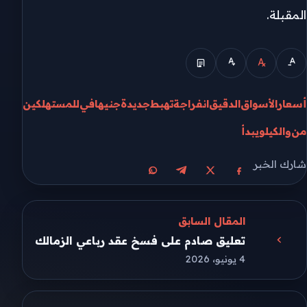
المقبلة.
أسعار
الأسواق
الدقيق
انفراجة
تهبط
جديدة
جنيها
في
للمستهلكين
من
والكيلو
يبدأ
شارك الخبر
مشاركة على X
مشاركة على فيسبوك
مشاركة على تيليجرام
مشاركة على واتساب
المقال السابق
تعليق صادم على فسخ عقد رباعي الزمالك
4 يونيو، 2026