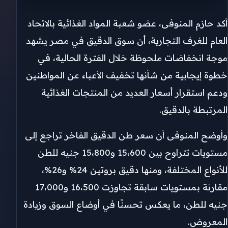
أكد حازم المنوفى، عضو شعبة المواد الغذائية بالاتحاد
العام للغرف التجارية، أن سوق الدقيق في مصر يشهد
موجة انخفاضات ملحوظة خلال الفترة الحالية، في
خطوة إيجابية من شأنها تخفيف الأعباء عن المواطنين
ودعم استقرار أسعار العديد من المنتجات الغذائية
المرتبطة بالدقيق.
وأوضح المنوفى أن سعر طن الدقيق الفاخر تراجع إلى
مستويات تتراوح بين 15،600 و15،800 جنيه للطن
للأنواع المختلفة، ومنها دقيق بروتين 24% و26%،
مقارنة بمستويات سابقة تجاوزت 16،500 و17،000
جنيه للطن، ما يعكس تحسنًا في أوضاع السوق وزيادة
المعروض.