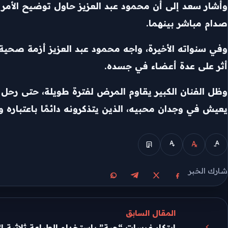
وأشار سعد إلى أن محمود عبد العزيز حاول توضيح الأمر ل
صدام مباشر بينهما.
وفي سنواته الأخيرة، واجه محمود عبد العزيز أزمة صح
أثر على عدة أعضاء في جسده.
يعيش في وجدان محبيه، الذين يتذكرونه دائمًا باعتباره و
الوضع المبسط
شارك الخبر
مشاركة على X
مشاركة على فيسبوك
مشاركة على تيليجرام
مشاركة على واتساب
المقال السابق
ابتكار غرسات “حية” باستخدام الطباعة ثلاثية ال