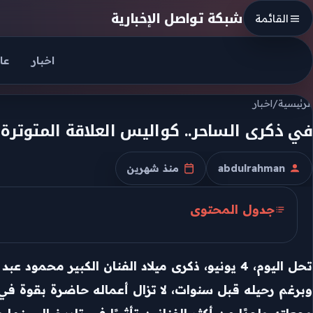
Skip to conten
شبكة تواصل الإخبارية
القائمة
اخبار
عا
الرئيسية
/
اخبار
في ذكرى الساحر.. كواليس العلاقة المتوترة 
abdulrahman
منذ شهرين
الكاتب
تاريخ النشر
جدول المحتوى
أفلام صنعت نجوميته
رأفت الهجان والشائعات حول خلافه مع عادل إمام
تحل اليوم، 4 يونيو، ذكرى ميلاد الفنان الكبير م
وبرغم رحيله قبل سنوات، لا تزال أعماله حاضرة بقوة ف