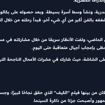
والدراما المصرية.
1 في حي الورديان بالإسكندرية، ونشأ وسط أسرة بسيطة. وبعد حصوله على
شغفه بالفن أكبر من أي شيء آخر، فبدأ رحلته من خلال 
ن الماضي، ولفت الأنظار سريعًا من خلال مشاركته في م
حظى بإعجاب أجيال متعاقبة حتى اليوم.
ا على الشاشة، حيث شارك في عشرات الأعمال الناجحة ال
 كان من بينها فيلم “الكيف” الذي حقق نجاحًا كبيرًا،
مهور وأصبحت جزءًا من ذاكرة السينما.