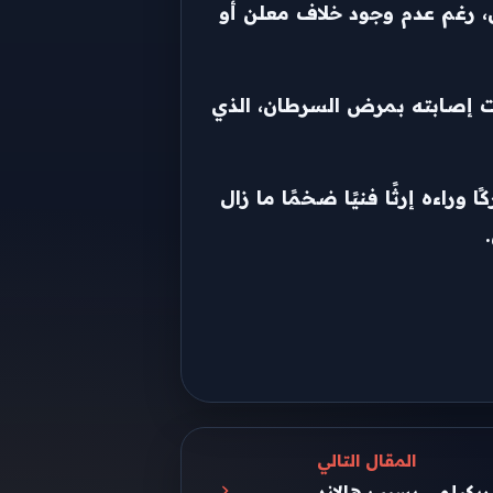
ل، رغم عدم وجود خلاف معلن أو
ات إصابته بمرض السرطان، الذي
لفترة طويلة، حتى رحل عن عالمنا في 12 نوفمبر 2016 عن عمر ناهز 70 عامًا، تاركًا وراءه إرثًا فنيًا ضخمًا ما زال
المقال التالي
يكيلمي بسبب هالاند