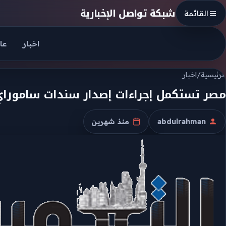
Skip to conten
شبكة تواصل الإخبارية
القائمة
اخبار
عا
الرئيسية
/
اخبار
مصر تستكمل إجراءات إصدار سندات ساموراي بقيمة 500 مل
abdulrahman
منذ شهرين
الكاتب
تاريخ النشر