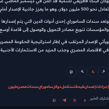
تعادل نحو 500 مليون دولار، وهو ما يعزز جاذبية الإصدار أمام المستثمرين في السوق اليابانية ويخفض تكلفة التمويل.
وتعد سندات الساموراي إحدى أدوات الدين التي يتم إصدارها با
والمؤسسات تنويع مصادر التمويل والوصول إلى قاعدة أوسع 
ويأتي الإصدار المرتقب في إطار استراتيجية الحكومة المصرية ل
في الاقتصاد المصري وجذب المزيد من الاستثمارات الأجنبية.
الوضع المبسط
إجراءات
إصدار
بقيمة
تستكمل
دولار
ساموراي
سندات
مصر
مليون
شارك الخبر
مشاركة على X
مشاركة على فيسبوك
مشاركة على تيليجرام
مشاركة على واتساب