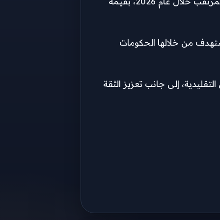
وكان البنك الأفريقي للتنمية قد أعلن في ديسمبر الماضي عزمه تقديم ضمان جزئي لإصدار سندات الساموراي المصرية المرتقب خلال عام 2026، بقيمة
تستهدف من خلالها الحكومات
لتقليدية، إلى جانب تعزيز الثقة