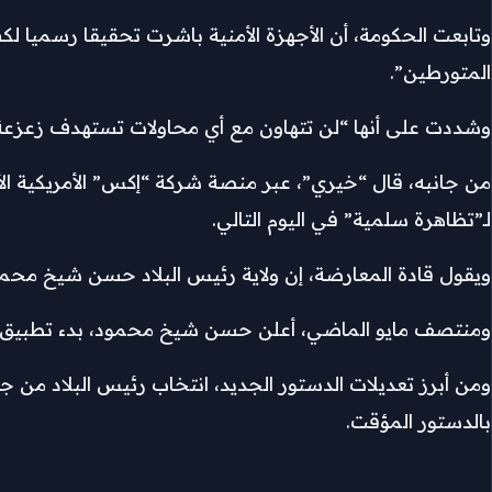
وتابعت الحكومة، أن الأجهزة الأمنية باشرت تحقيقا رسميا لكش
المتورطين”.
وشددت على أنها “لن تتهاون مع أي محاولات تستهدف زعزعة أم
من جانبه، قال “خيري”، عبر منصة شركة “إكس” الأمريكية الأرب
لـ”تظاهرة سلمية” في اليوم التالي.
ويقول قادة المعارضة، إن ولاية رئيس البلاد حسن شيخ محمود انتهت في 15 مايو الماضي، وكانوا يعتزمون 
ومنتصف مايو الماضي، أعلن حسن شيخ محمود، بدء تطبيق الدستور 
ومن أبرز تعديلات الدستور الجديد، انتخاب رئيس البلاد من 
بالدستور المؤقت.