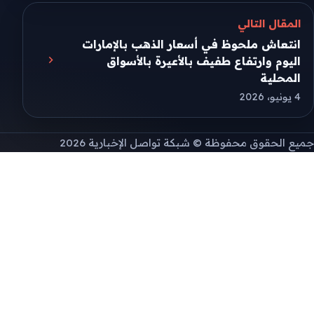
المقال التالي
انتعاش ملحوظ في أسعار الذهب بالإمارات
اليوم وارتفاع طفيف بالأعيرة بالأسواق
المحلية
4 يونيو، 2026
جميع الحقوق محفوظة © شبكة تواصل الإخبارية 2026
طريقة تثبيت التطبيق
إذا لم تظهر نافذة التثبيت التلقائية، يمكنك تثبيت
الموقع يدويًا من قائمة المتصفح.
على Android افتح قائمة المتصفح ثم اختر "Install
app" أو "Add to Home screen".
لاحقًا
طريقة التثبيت