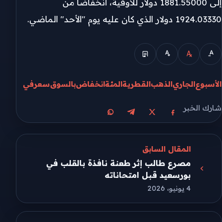
إلى 1881.55000 دولار للأوقية، انخفاضا من
1924.03330 دولار الذي كان عليه يوم "الأحد" الماضي.
الأسبوع
الجاري
الذهب
القطرية
المئة
انخفاض
بالسوق
سعر
في
شارك الخبر
مشاركة على X
مشاركة على فيسبوك
مشاركة على تيليجرام
مشاركة على واتساب
المقال السابق
مصرع طالب إثر طعنة نافذة بالقلب في
بورسعيد قبل امتحاناته
4 يونيو، 2026