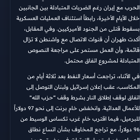
الحرب مع إيران رغم الضربات المتبادلة بين الجانبين
خلال الأيام الأخيرة، رابطاً استئناف العمليات العسكرية
بسقوط قتلى من الجنود الأميركيين. وفي المقابل،
أكدت طهران أن قنوات الاتصال مع واشنطن لا تزال
قائمة، وأن العمل مستمر على مراجعة النصوص
المتبادلة لمشروع اتفاق محتمل.
في الأثناء، تراجعت أسعار النفط بعد ثلاثة أيام من
المكاسب، عقب إعلان إسرائيل ولبنان التوصل إلى
اتفاق لوقف إطلاق النار بشرط وقف “حزب الله”
للأعمال العدائية. وانخفض خام برنت إلى نحو 97 دولاراً
للبرميل، فيما اقترب خام غرب تكساس الوسيط من
96 دولاراً، مع تراجع المخاوف بشأن اتساع نطاق
الصراع، رغم استمرار التوترات في مضيق هرمز