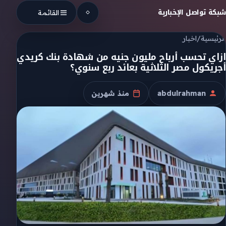
Skip to conten
شبكة تواصل الإخبارية
القائمة
الرئيسية
/
اخبار
ازاي تحسب أرباح مليون جنيه من شهادة بنك كريدي
أجريكول مصر الثلاثية بعائد ربع سنوي؟
abdulrahman
منذ شهرين
الكاتب
تاريخ النشر