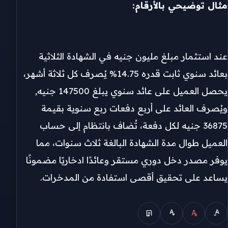
مثال توضيحي بالأرقام:
عند استثمار مبلغ مليون جنيه في الشهادة الثلاثية
بعائد سنوي ثابت قدره 14.75% يُصرف كل ثلاثة أشهر،
يحصل العميل على عائد سنوي يبلغ 147500 جنيه,
ويُصرف العائد على أربع دفعات ربع سنوية بقيمة
36875 جنيه لكل دفعة، تُضاف بانتظام إلى حساب
العميل طوال مدة الشهادة البالغة ثلاث سنوات، مما
يوفر مصدر دخل دوري مستقر وعائدًا ادخاريًا مضمونًا
يساعد على تحقيق أقصى استفادة من المدخرات.