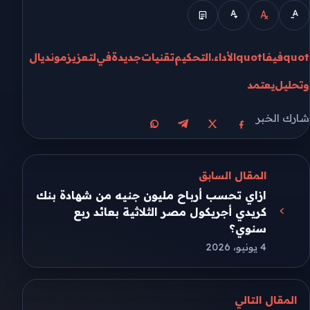
quotفيفاquot
الأداء.
التحكيم
تقنيات
جديدة
في
لتعزيز
مونديال
وتحليل
يعتمد
شارك الخبر
مشاركة على X
مشاركة على فيسبوك
مشاركة على تيليجرام
مشاركة على واتساب
المقال السابق
ازاي تحسب أرباح مليون جنيه من شهادة بنك
كريدي أجريكول مصر الثلاثية بعائد ربع
سنوي؟
4 يونيو، 2026
المقال التالي