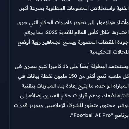
الفنية واستخلاص المعلومات المطلوبة بسرعة أكبر.
وأشار هولزمولر إلى تطوير كاميرات الحكام التي جرى
اختبارها خلال كأس العالم للأندية 2025، بما يرفع
جودة اللقطات المصورة ويمنح الجماهير رؤية أوضح
للحالات التحكيمية.
وستعتمد البطولة أيضاً على 16 كاميرا تتبع بصري في
كل ملعب، تنتج أكثر من 150 مليون نقطة بيانات في
المباراة الواحدة، ما يتيح إعادة بناء المباريات بتقنية
ثلاثية الأبعاد، ودعم قرارات حكام الفيديو، إضافة إلى
توفير محتوى متطور للشركاء الإعلاميين وتعزيز قدرات
برنامج “Football AI Pro”.