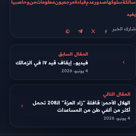
سالكة
سلوكها
صدور
عدم
قيادة
مرجعيون
معلومات
من
وحاصبيا
يفيد
شارك الخبر
مشاركة على X
مشاركة على فيسبوك
مشاركة على تيليجرام
مشاركة على واتساب
المقال السابق
فيديو.. إيقاف قيد ١٧ في الزمالك
4 يونيو، 2026
المقال التالي
الهلال الأحمر: قافلة "زاد العزة" الـ208 تحمل
أكثر من ألفي طن من المساعدات
4 يونيو، 2026