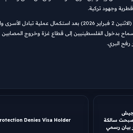
قطرية وجهود تركية.
ودخلت المرحلة الثانية من الاتفاق حيز التنفيذ اعتبارا من يوم (الاثنين 2 فبراير 26
السماح بدخول الفلسطينيين إلى قطاع غزة وخروج المصابين و
رفح البري.
لجيش
أصبحت سالكة
rotection Denies Visa Holder
ر بيان رسمي