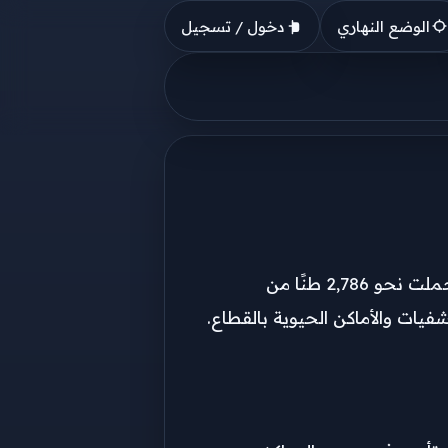
الوضع النهاري
دخول / تسجيل
أعلن الهلال الأحمر المصري ، أن قافلة (زاد العزة..من مصر إلى غزة) الـ 208 التي دخلت اليوم /الخميس/ إلى قطاع غزة ، حملت نحو 2,786 طنًا من
يات والأماكن الحيوية بالقطاع.