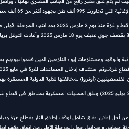
 حيث لم يتم غلق معبر رفح من الجانب المصري نهائيًا ، وواص
 أكثر من 65 ألف متطوع بالجمعية.
وكانت قوات الاحتلال الإسرائيلي قد أغلقت المنافذ التي تربط قطاع غزة 
وعدم التوصل لاتفاق لتثبيت وقف إطلاق النار، واخترقت
ة والوقود ومستلزمات إيواء النازحين الذين فقدوا بيوتهم
لسطينيين (أونروا) لمخالفتها للآلية الدولية المستقرة بهذا
وأعلن جيش الاحتلال (هدنة مؤقتة) لمدة 10 ساعات (الأحد 27 يوليو 2025) وعلق العمليات 
ن أجل إعلان اتفاق شامل لوقف إطلاق النار بقطاع غزة وتبا
توبر 2025، إلى اتفاق ما بين حركة حماس وإسرائيل حول المرحلة الأولى من اتفا