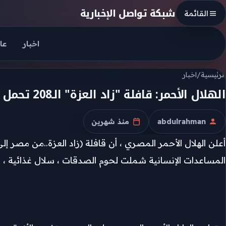
Skip to conten
شبكة تواصل الإخبارية
القائمة
اخبار
عا
الرئيسية
/
اخبار
الهلال الأحمر: قافلة "زاد العزة" الـ208 تحمل أكثر من ألفي طن من المساعدات
abdulrahman
منذ شهرين
الكاتب
تاريخ النشر
المساعدات الإنسانية شملت لحوم الصدقات ، سلال غذائية ، مس