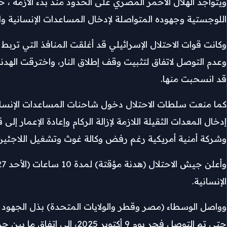
ويتواجد الهلال الأحمر المصري على الحدود منذ بدء الأزمة ،
اللوجستية وجهوده المتواصلة لإدخال المساعدات الإنسانية والإغاثية التي تجاوزت 995 ألف طن بجهود
قد انسحبت منها.
كما منعت سلطات الاحتلال دخول شاحنات المساعدات الإنساني
وشركة أمنية أمريكية رغم رفض وكالة غوث وتشغيل اللاجئين الف
الإنسانية.
وواصل الوسطاء (مصر وقطر والولايات المتحدة) بذل الجهود م
حتى تم التوصل فجر يوم 9 أك