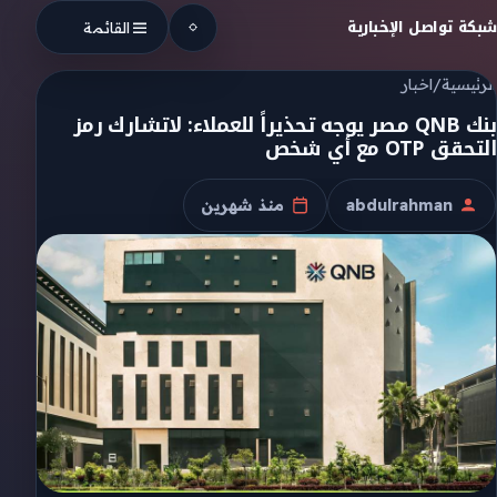
Skip to conten
شبكة تواصل الإخبارية
القائمة
الرئيسية
/
اخبار
بنك QNB مصر يوجه تحذيراً للعملاء: لاتشارك رمز
التحقق OTP مع أي شخص
abdulrahman
منذ شهرين
الكاتب
تاريخ النشر