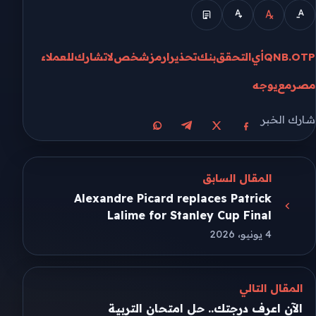
OTP.
QNB
أي
التحقق
بنك
تحذيرا
رمز
شخص
لاتشارك
للعملاء
مصر
مع
يوجه
شارك الخبر
مشاركة على X
مشاركة على فيسبوك
مشاركة على تيليجرام
مشاركة على واتساب
المقال السابق
Alexandre Picard replaces Patrick
Lalime for Stanley Cup Final
4 يونيو، 2026
المقال التالي
الآن اعرف درجتك.. حل امتحان التربية