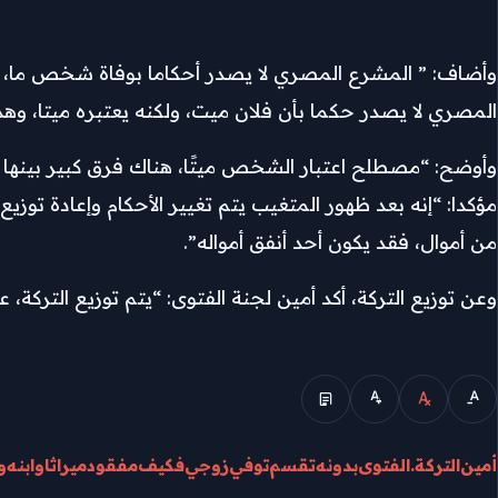
المصري لا يصدر حكما بأن فلان ميت، ولكنه يعتبره ميتا، و
وأوضح: “مصطلح اعتبار الشخص ميتًا، هناك فرق كبير بينها
مؤكدا: “إنه بعد ظهور المتغيب يتم تغيير الأحكام وإعادة توزي
من أموال، فقد يكون أحد أنفق أمواله”.
وعن توزيع التركة، أكد أمين لجنة الفتوى: “يتم توزيع التركة، 
الوضع المبسط
أمين
التركة.
الفتوى
بدونه
تقسم
توفي
زوجي
فكيف
مفقود
ميراثا
وابنه
و