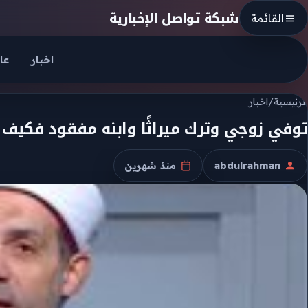
Skip to conten
شبكة تواصل الإخبارية
القائمة
اخبار
عا
الرئيسية
/
اخبار
توفي زوجي وترك ميراثًا وابنه مفقود فكيف ت
abdulrahman
منذ شهرين
الكاتب
تاريخ النشر