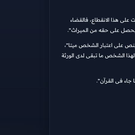
لا يصدر أحكاما بوفاة شخص ما، فى حالة انقطاع أخباره عن ذويه حتى ولو بعد مرور 10 سنوات على هذا الانقطاع، فالقضاء
 فيحصل على حقه من الميراث”.
ينص على اعتبار الشخص ميتا”،
ن لهذا الشخص ما تبقى لدى الورثة
 جاء فى القرآن”.