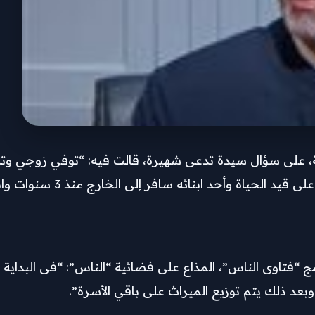
وسيارتين، ولديه من الأولاد 5 أولاد 
رنامج “فتاوى الناس”، المذاع على فضائية “الناس”: “فى الب
بعد ذلك يتم توزيع الميراث على باقي الأسرة”.