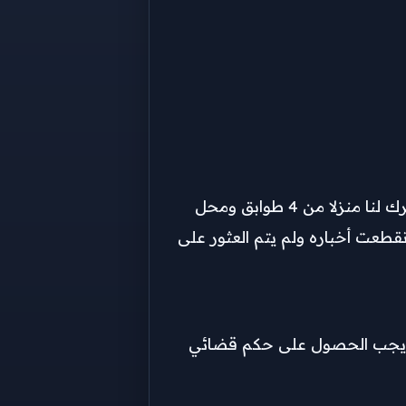
أجاب الدكتور على فخر أمين لجنة الفتوى بدار الإفتاء المصرية، على سؤال سيدة تدعى شهيرة، قالت فيه: “توفي زوجي وترك لنا منزلا من 4 طوابق ومحل
ذكور وفتاة ووالدته مازالت على قيد الحياة وأحد ابنائه سافر إلى الخارج منذ 3 سنوات وانقطعت أخباره ولم يتم العثور على
داية يجب الحصول على حكم قضائي