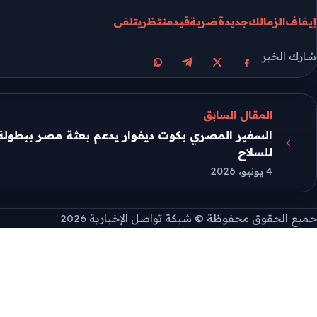
إيقاف
الزمالك
جديدة
ضربة
قيد
منتظر
يتلقى
شارك الخبر
مشاركة على X
مشاركة على فيسبوك
مشاركة على تيليجرام
مشاركة على واتساب
المقال السابق
السفير المصري بكوت ديفوار يدعم بعثة مصر ببطولة 
للسلاح
4 يونيو، 2026
جميع الحقوق محفوظة © شبكة تواصل الإخبارية 2026
طريقة تثبيت التطبيق
إذا لم تظهر نافذة التثبيت التلقائية، يمكنك تثبيت الموقع يدوي
على الكمبيوتر افتح قائمة المتصفح أو أيقونة التثبيت بجانب شريط 