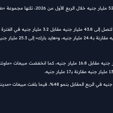
في المقابل، سجلت «تطوير مصر» أكبر قفزة في المبيعات، لتصل إ