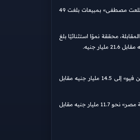
وتصدرت شركة «بالم هيلز» المبيعات رغم تراجعها لتسجل 52 مليار جنيه خلال الربع الأول من 2026، تلتها مجموعة «طلعت مصطفى» بمبيعات بلغت 49
لى 43.8 مليار جنيه مقابل 3.2 مليار جنيه في الفترة المقابلة، محققة نموًا استثنائيًا بلغ
على الجانب الآخر، تراجعت مبيعات «لافيستا» إلى 14.5 مليار جنيه مقابل 16.8 مليار جنيه، كما انخفضت مبيعات «ماونتن فيو» إلى 14.5 مليار جنيه مقابل
وسجلت «أورا» مبيعات بقيمة 12 مليار جنيه مقابل 8.1 مليار جنيه في الربع المقابل بنمو 48%، فيما بلغت مبيعات «مدينة مصر» نحو 11.7 مليار جنيه مقابل