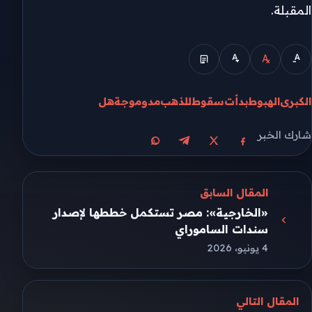
المقبلة.
الكبرى
الهبوط
بدأت
سقوط
للذهب
مدو
موجة
هل
شارك الخبر
مشاركة على X
مشاركة على فيسبوك
مشاركة على تيليجرام
مشاركة على واتساب
المقال السابق
«الخارجية»: مصر تستكمل خططها لإصدار
سندات الساموراي
4 يونيو، 2026
المقال التالي