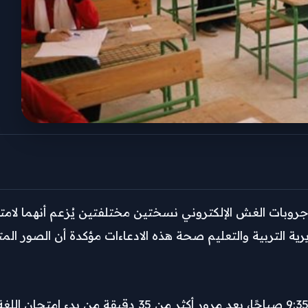
وبات الغش الإلكتروني نسختين مختلفتين يُزعم أنهما لامتحا
ية التربية والتعليم صحة هذه الادعاءات مؤكدة أن الصور المت
الصور
انتشرت النسخة الأولى من الصور المتداولة في تمام الساعة 9:35 صبا