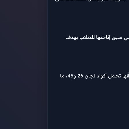
لتي سبق إتاحتها للطلاب بهدف
وفي تطور لاحق، جرى تداول نسخة ثانية عبر جروبات الغش على تطبيق “تليجرام” في حوالي الساعة 10:30 صباحًا، زُعم أنها تحمل أكواد لجان 26 و45، ما