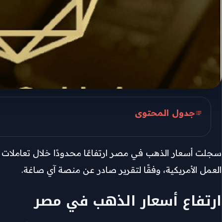
جدول المحتوى
ارتفاع أسعار الذهب في مصر
سيناريوهات الذهب العالمية: 4500 دولار مفترق طرق
العمل الأمريكية، وفقًا لتقرير صادر عن منصة آي صاغة.
تراجع الفجوة السعرية في السوق المصرية
ارتفاع أسعار الذهب في مصر
استقرار الدولار يدعم توازن السوق