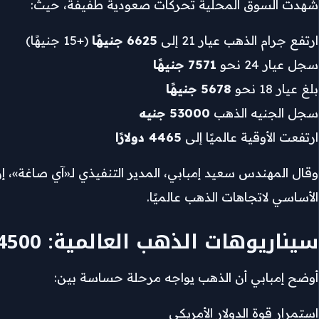
تباطؤ التداول وترقب بيانات الوظائف الأمريكية
شهدت السوق المحلية تحركات صعودية طفيفة، حيث:
الذهب عالميًا: صعود مدعوم بضعف الدولار
ارتفع جرام الذهب عيار 21 إلى
6625 جنيهًا
(+15 جنيهًا)
سجل عيار 24 نحو
7571 جنيهًا
توقعات السوق: حركة عرضية مع حساسية عالية
بلغ عيار 18 نحو
5678 جنيهًا
البنوك المركزية تدعم الاتجاه طويل الأجل
سجل الجنيه الذهب
53000 جنيه
ارتفعت الأوقية عالميًا إلى
4465 دولارًا
وقال المهندس سعيد إمبابي، المدير التنفيذي لـ«آي صاغة»، إ
الأساسي لاتجاهات الذهب عالميًا.
سيناريوهات الذهب العالمية: 4500 دولار مفترق طرق
أوضح إمبابي أن الذهب يواجه مرحلة حساسة بين:
استمرار قوة الدولار الأمريكي