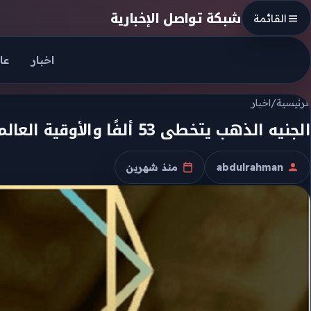
Skip to conten
شبكة تواصل الإخبارية
القائمة
اخبار
عا
الرئيسية
/
اخبار
الجنيه الذهب يتخطى 53 ألفًا والأوقية العالمية تقفز إلى 4465 دولارًا
abdulrahman
منذ شهرين
الكاتب
تاريخ النشر