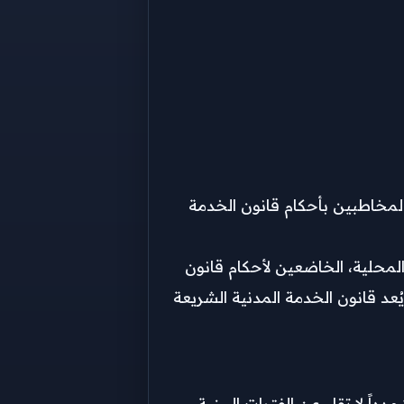
ن ترقية الموظفين المخاطبين بأحكام قانون الخدمة
المحلية، الخاضعين لأحكام قانون
لاقتصادية، التي يُعد قانون الخدمة المدنية الشريعة
وطبقاً لنص مشروع القرار المقر، سيتم ترقية الموظفين الذين أتموا في مستوياتهم الوظيفية الحالية حتى 30 يونيو 2026 مدداً لا تقل عن الفترات البينية