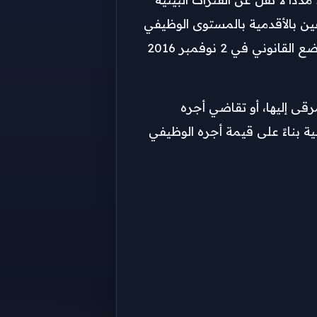
ا مباشرة، وذلك اعتباراً من 1 يوليو 2026، مع احتفاظ الموظفين بالأقدمية بالمستوى الوظيفي
بعد الترقية، على ألا تتعدى ترقية الموظف مستوى وظيفياً واحداً، شريطة التأكد التام من تسكين هؤلاء الموظفين طبقاً للوضع القانوني في 2 نوفمبر 2016
 المقرر للوظيفة الجديدة المرقى إليها، أو تقاضي أجره
 العلاوة المالية بناءً على قيمة أجره الوظيفي