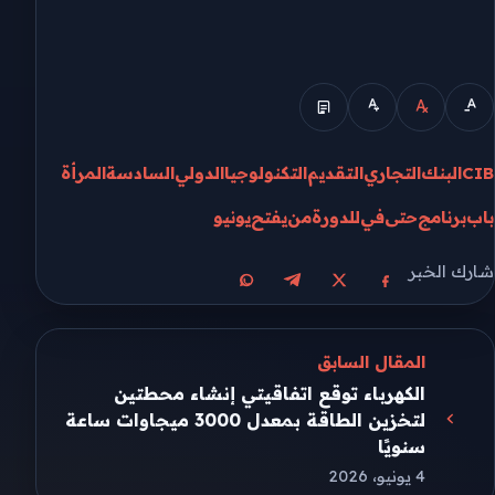
CIB
البنك
التجاري
التقديم
التكنولوجيا
الدولي
السادسة
المرأة
باب
برنامج
حتى
في
للدورة
من
يفتح
يونيو
شارك الخبر
مشاركة على X
مشاركة على فيسبوك
مشاركة على تيليجرام
مشاركة على واتساب
المقال السابق
الكهرباء توقع اتفاقيتي إنشاء محطتين
لتخزين الطاقة بمعدل 3000 ميجاوات ساعة
سنويًا
4 يونيو، 2026